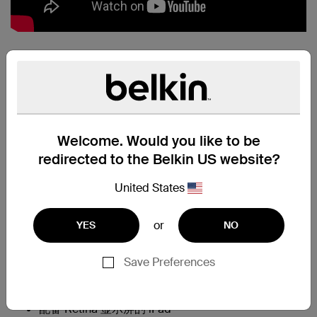
MIXIT↑
LIGHTNING 转
USB 金属色线
缆：理想搭档
Welcome. Would you like to be
快捷安全地为 Lightning 连接器设
redirected to the Belkin US website?
备进行充电和同步，一根线缆全部
搞定。只需将 USB 一端直接插入
United States
任意 USB 端口，无论是在家里、
在工作还是在途中，始终保持通畅
or
YES
NO
连接。
适用型号:
Save Preferences
iPad Air
iPad (第四代)
配备 Retina 显示屏的 iPad