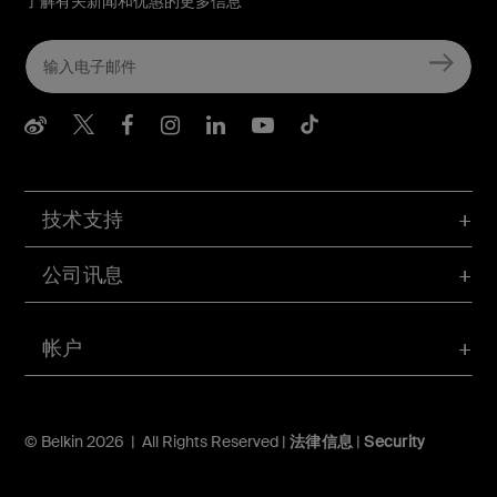
了解有关新闻和优惠的更多信息
Belkin Weibo
Belkin Twitter
Belkin Facebook
Belkin Instagram
Belkin LInkedIn
Belkin Youtube
Belkin TikTo
技术支持
公司讯息
帐户
© Belkin 2026 | All Rights Reserved |
法律信息
|
Security