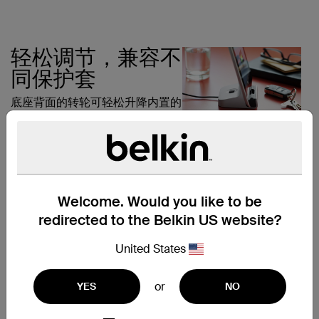
轻松调节，兼容不
同保护套
底座背面的转轮可轻松升降内置的
Lightning 连接器，确保完美兼容
不同Apple 装置的各类保护套。
Welcome. Would you like to be
用手提电脑充电和
redirected to the Belkin US website?
同步
United States
底座内置一根1.2 米 USB 线缆，可
让您连接手提电脑，轻松为Apple
or
YES
NO
装置充电及同步。将线缆连接至电
源，您就可以在任何电源插座上充
电 (但无法同步) 了。