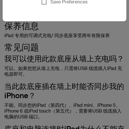
Save Preferences
保养信息
iPad 专用的可调式充电/ 同步底座享受两年有限保养
常见问题
我可以使用此款底座从墙上充电吗？
可以。如果您想从墙上充电，只需将USB 线缆插入iPad 充
电器即可。
当此款底座插在墙上时能否同步我的
iPhone？
不能。同步您的iPad（第四代）、iPad mini、iPhone 5、
iPhone 6 或iPod touch（第五代），需要将USB 线缆插入
电脑的USB 端口。
底座和电脑连接时iPad为什么不能充