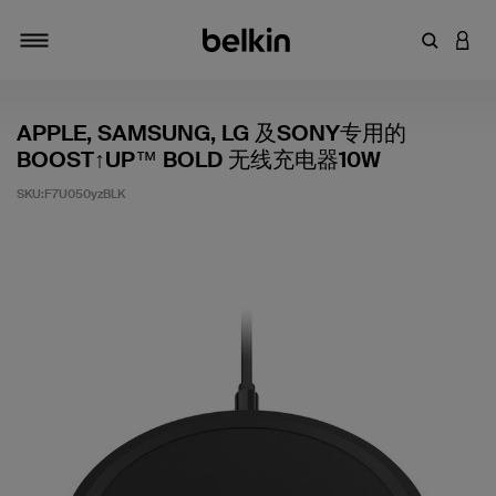
输入关键
登录
切换导航
APPLE, SAMSUNG, LG 及SONY专用的
BOOST↑UP™ BOLD 无线充电器10W
SKU:
F7U050yzBLK
客户评价 4 分（满分 5 分）