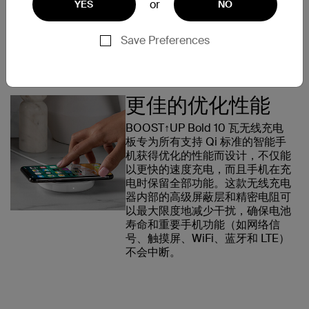
or
YES
NO
此，这款经过 Qi 认证的无线充电器兼容所有支持 Qi 标准的
设备。
Save Preferences
更佳的优化性能
BOOST↑UP Bold 10 瓦无线充电
板专为所有支持 Qi 标准的智能手
机获得优化的性能而设计，不仅能
以更快的速度充电，而且手机在充
电时保留全部功能。这款无线充电
器内部的高级屏蔽层和精密电阻可
以最大限度地减少干扰，确保电池
寿命和重要手机功能（如网络信
号、触摸屏、WiFi、蓝牙和 LTE）
不会中断。