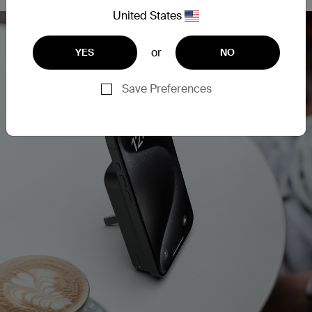
United States
or
YES
NO
Save Preferences