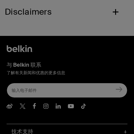
Disclaimers
与 Belkin 联系
了解有关新闻和优惠的更多信息
Belkin Weibo
Belkin Twitter
Belkin Facebook
Belkin Instagram
Belkin LInkedIn
Belkin Youtube
Belkin TikTo
技术支持