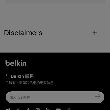
Disclaimers
与 Belkin 联系
了解有关新闻和优惠的更多信息
Belkin Weibo
Belkin Twitter
Belkin Facebook
Belkin Instagram
Belkin LInkedIn
Belkin Youtube
Belkin TikTo