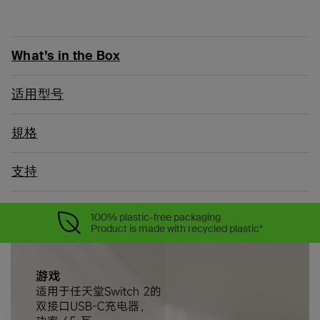
What’s in the Box
适用型号
規格
支持
100% plastic-free packaging
Product is made with recycled plastic*