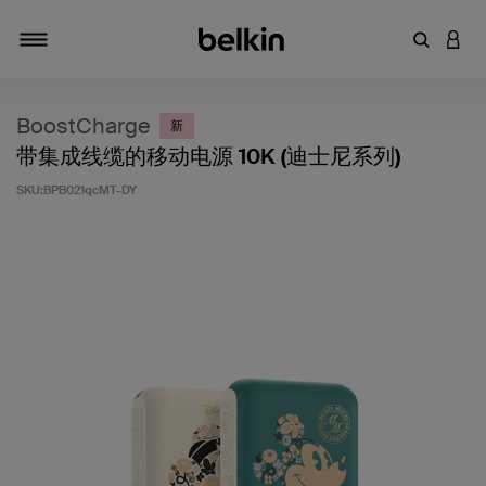
输入关键
登录
切换导航
BoostCharge
新
带集成线缆的移动电源 10K (迪士尼系列)
SKU:
BPB021qcMT-DY
客户评价 4.5 分（满分 5 分）