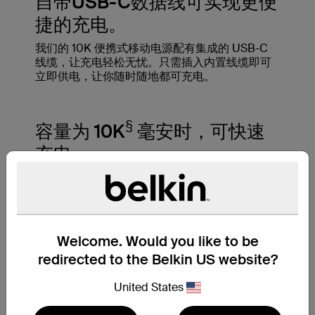
自带USB-C数据线可实现更便
捷的充电。
我们的 10K 便携式移动电源配有集成的 USB-C
线缆，让充电轻松无忧。只需插入内置线缆即可
立即供电，让你随时随地都可充电。
§
容量为 10K
毫安时，可快速
充电。
‡
10,000 毫安时电池容量，仅需 26 分钟
即可将
iPhone 15 Pro 的电量从 0 充至 50%，并提供长
达 43 小时的播放时间。让设备长时间电力充足，
以便在旅途中保持联络、轻松娱乐。
Welcome. Would you like to be
redirected to the Belkin US website?
United States