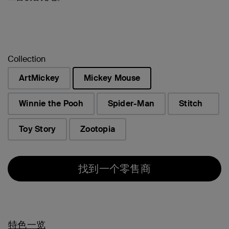
Collection
ArtMickey
Mickey Mouse
已选择
Winnie the Pooh
Spider-Man
Stitch
Toy Story
Zootopia
找到一个零售商
特色一览