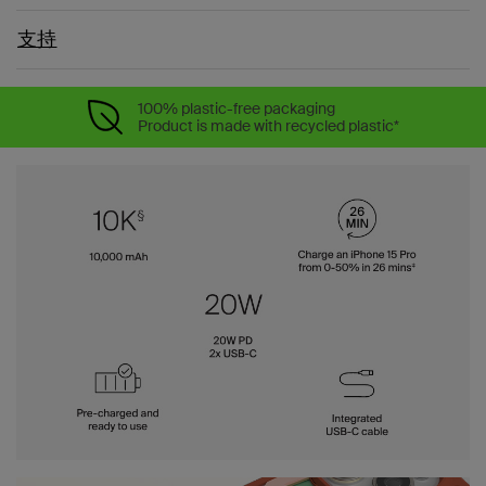
支持
100% plastic-free packaging
Product is made with recycled plastic*