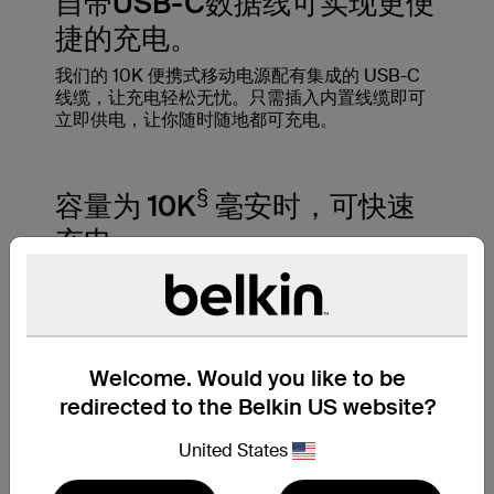
自带USB-C数据线可实现更便
捷的充电。
我们的 10K 便携式移动电源配有集成的 USB-C
线缆，让充电轻松无忧。只需插入内置线缆即可
立即供电，让你随时随地都可充电。
§
容量为 10K
毫安时，可快速
充电。
‡
10,000 毫安时电池容量，仅需 26 分钟
即可将
iPhone 15 Pro 的电量从 0 充至 50%，并提供长
达 43 小时的播放时间。让设备长时间电力充足，
以便在旅途中保持联络、轻松娱乐。
Welcome. Would you like to be
redirected to the Belkin US website?
United States