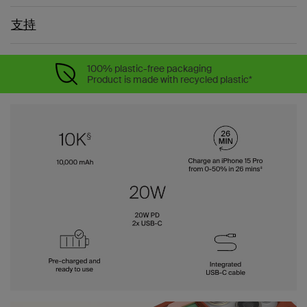
支持
100% plastic-free packaging
Product is made with recycled plastic*