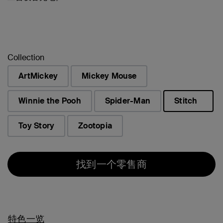
Collection
ArtMickey
Mickey Mouse
Winnie the Pooh
Spider-Man
Stitch
已选择
Toy Story
Zootopia
找到一个零售商
特色一览