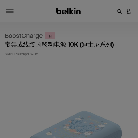
输入关键
登录
切换导航
BoostCharge
新
带集成线缆的移动电源 10K (迪士尼系列)
SKU:
BPB021qcLS-DY
客户评价 5 分（满分 5 分）