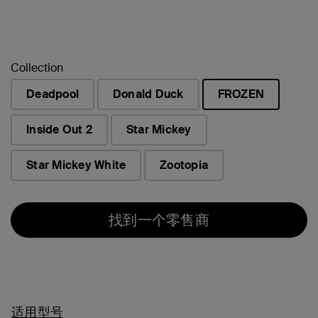
Collection
Deadpool
Donald Duck
FROZEN
已选择
Inside Out 2
Star Mickey
Star Mickey White
Zootopia
找到一个零售商
适用型号