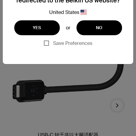
redirected to the Belkin US website?
United States
or
YES
NO
Save Preferences
Next
USB-C 转千兆以太网适配器