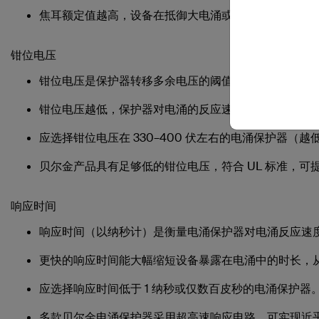
焦耳额定值越高，设备在抵御大电涌或频繁小电涌时的
钳位电压
钳位电压是保护器转移多余电压的阈值。
钳位电压越低，保护器对电涌的反应速度就越快，从而
应选择钳位电压在 330–400 伏左右的电涌保护器（越
贝尔金产品具有足够低的钳位电压，符合 UL 标准，可
响应时间
响应时间（以纳秒计）是衡量电涌保护器对电涌反应速
更快的响应时间能大幅缩短设备暴露在电涌中的时长，
应选择响应时间低于 1 纳秒或仅数百皮秒的电涌保护器
多款贝尔金电涌保护器采用超高速响应电路，可实现近