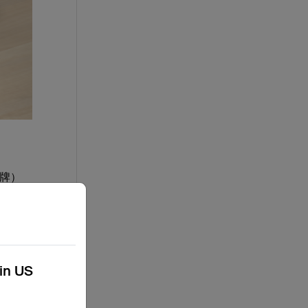
牌）
kin US