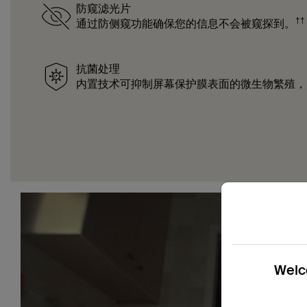
防窥滤光片
††
通过防侧窥功能确保您的信息不会被窥探到。
抗菌处理
内置技术可抑制屏幕保护膜表面的微生物繁殖，
Welco