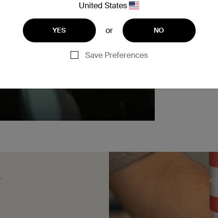
United States
Eas
or
YES
NO
Save Preferences
部分
。