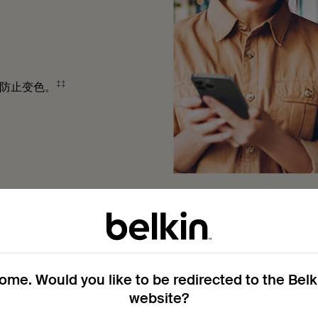
‡‡
防止变色。
安装简
me. Would you like to be redirected to the Bel
website?