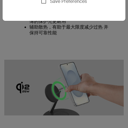
Save Preferences
纳米钛缓震与散热技术
纳米钛技术有助于分散冲击力，使更纤
薄的保护壳更耐用
辅助散热，有助于最大限度减少过热 并
保持可靠性能