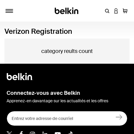
Entrez un mot
CONNEXI
Panie
Activer/désactiver la navigation
Verizon Registration
category reults count
Connectez-vous avec Belkin
Apprenez-en davantage sur les actualités et les offres
Belkin Twitter
Belkin Facebook
Belkin Instagram
Belkin LinkedIn
Belkin Youtube
Belkin TikTok