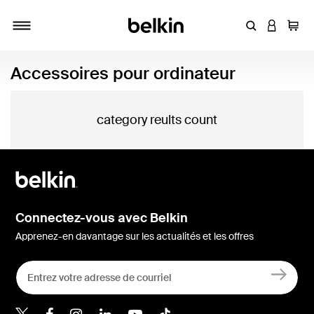
Entrez un mot
CONNEXI
Panie
Activer/désactiver la navigation
Accessoires pour ordinateur
category reults count
Connectez-vous avec Belkin
Apprenez-en davantage sur les actualités et les offres
Belkin Twitter
Belkin Facebook
Belkin Instagram
Belkin LinkedIn
Belkin Youtube
Belkin TikTok