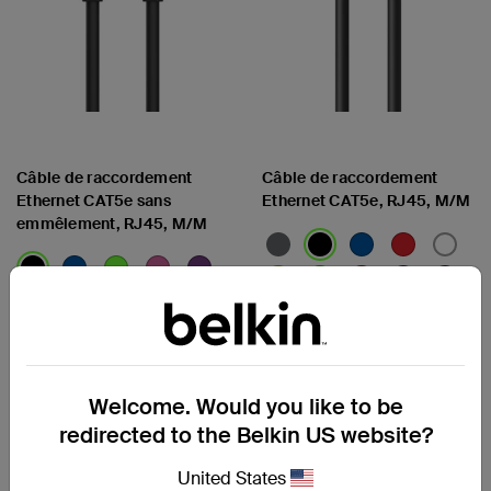
Câble de raccordement
Câble de raccordement
Ethernet CAT5e sans
Ethernet CAT5e, RJ45, M/M
emmêlement, RJ45, M/M
Welcome. Would you like to be
redirected to the Belkin US website?
Afficher les détails
Afficher les détails
United States