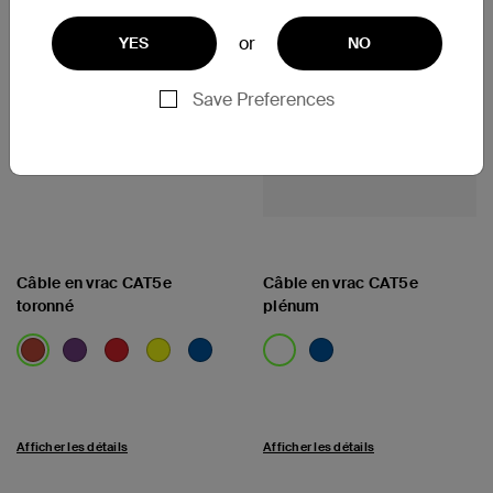
or
YES
NO
Save Preferences
Câble en vrac CAT5e
Câble en vrac CAT5e
toronné
plénum
Afficher les détails
Afficher les détails