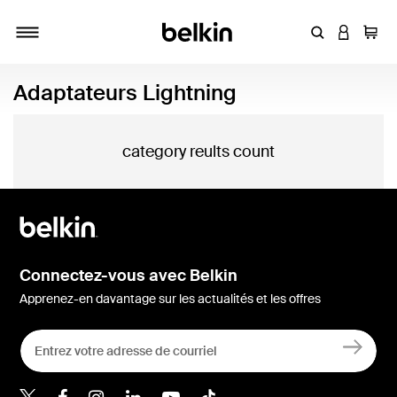
Entrez un mot
CONNEXI
Panie
Activer/désactiver la navigation
Adaptateurs Lightning
category reults count
Connectez-vous avec Belkin
Apprenez-en davantage sur les actualités et les offres
Belkin Twitter
Belkin Facebook
Belkin Instagram
Belkin LinkedIn
Belkin Youtube
Belkin TikTok