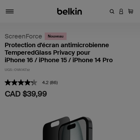
Entrez un mot
CONNEXI
Panie
Activer/désactiver la navigation
ScreenForce
Nouveau
Protection d'écran antimicrobienne
TemperedGlass Privacy pour
iPhone 16 / iPhone 15 / iPhone 14 Pro
UGS :
OVA147zz
3,1 sur 5 (avis clients)
4.2
(86)
4.2
étoiles
CAD $39,99
sur
5
,
valeur
de
note
moyenne.
Read
86
Reviews.