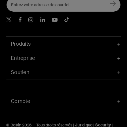
Belkin Twitter
Belkin Facebook
Belkin Instagram
Belkin LinkedIn
Belkin Youtube
Belkin TikTok
Produits
Entreprise
Soutien
Compte
© Belkin 2026 | Tous droits réservés |
Juridique
|
Security
|