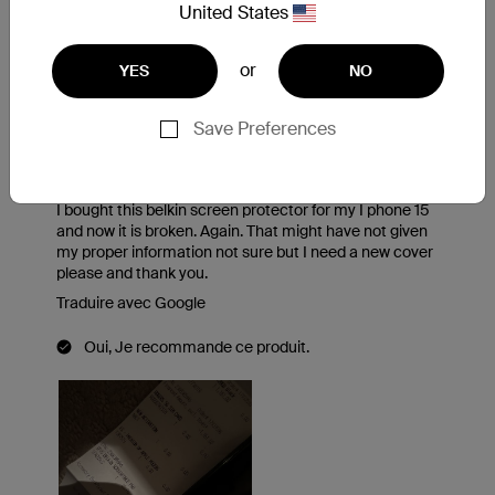
United States
or
YES
NO
Save Preferences