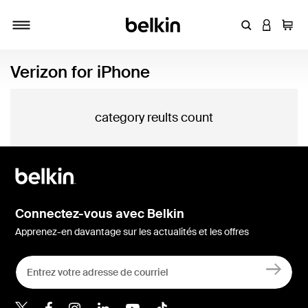
Entrez un mot
CONNEXI
Panie
Activer/désactiver la navigation
Verizon for iPhone
category reults count
Connectez-vous avec Belkin
Apprenez-en davantage sur les actualités et les offres
Belkin Twitter
Belkin Facebook
Belkin Instagram
Belkin LinkedIn
Belkin Youtube
Belkin TikTok