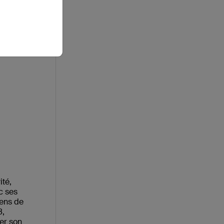
ité,
c ses
yens de
8,
er son