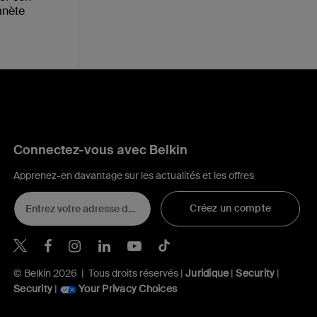
anète
Connectez-vous avec Belkin
Apprenez-en davantage sur les actualités et les offres
Créez un compte
Belkin Twitter
Belkin Facebook
Belkin Instagram
Belkin LinkedIn
Belkin Youtube
Belkin TikTok
© Belkin 2026 | Tous droits réservés |
Juridique
|
Security
|
Security
|
Your Privacy Choices