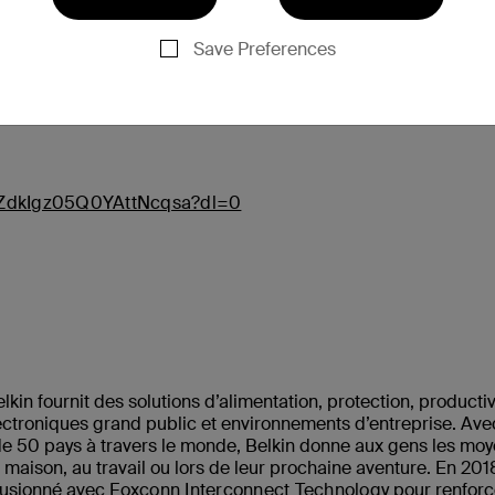
Save Preferences
u vendredi 23 avril sur
Apple.com
au prix de 12,95 $US.
RZdkIgz05Q0YAttNcqsa?dl=0
n fournit des solutions d’alimentation, protection, productiv
ectroniques grand public et environnements d’entreprise. Ave
de 50 pays à travers le monde, Belkin donne aux gens les mo
la maison, au travail ou lors de leur prochaine aventure. En 201
 fusionné avec
Foxconn Interconnect Technology
pour renforc