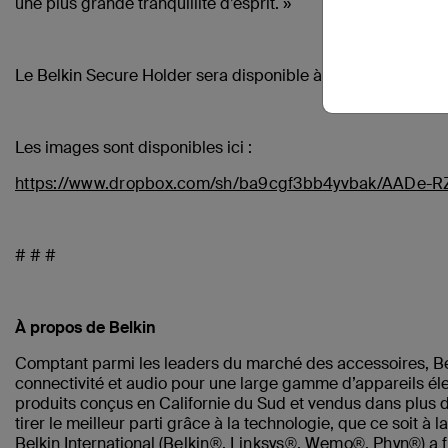
une plus grande tranquillité d’esprit. »
Le Belkin Secure Holder sera disponible à l'achat à partir d
Les images sont disponibles ici :
https://www.dropbox.com/sh/ba9cgf3bb4yvbak/AADe-
# # #
À propos de Belkin
Comptant parmi les leaders du marché des accessoires, Belki
connectivité et audio pour une large gamme d’appareils él
produits conçus en Californie du Sud et vendus dans plus 
tirer le meilleur parti grâce à la technologie, que ce soit à 
Belkin International (
Belkin®
,
Linksys®
,
Wemo®
,
Phyn®
) a