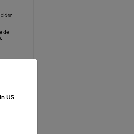
Holder
ne de
é.
e
tègent
isé.
kin US
s et
ts »,
iser la
tera