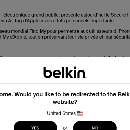
 l’électronique grand public, présente aujourd’hui le Secure 
eau AirTag d’Apple à vos effets personnels importants.
 réseau mondial Find My pour permettre aux utilisateurs d’iPho
nd My d’Apple, tout en préservant leur vie privée et leur sécurit
d’accessoires conçus exclusivement pour les produits Apple.
avec
sangle
- le Belkin Secure Holder est doté d’une fermetur
ag en place en toute sécurité, tandis que les bords arrondis pro
e couleurs - noir, blanc, rose et bleu - pour un look personnal
c à dos, le Secure Holder de Belkin garantit que l’AirTag est
me. Would you like to be redirected to the Bel
website?
 inspirés par les gens est au cœur de tout ce que nous faison
United States
on de soutenir une technologie révolutionnaire pour nos clien
lder offre à nos clients une façon pratique et élégante d’util
t l'expérience de recherche inégalée d’AirTag, qui leur appor
or
YES
NO