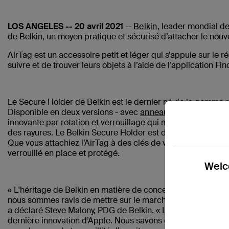
LOS ANGELES -- 20 avril 2021
--
Belkin
, leader mondial de
de Belkin, un moyen pratique et sécurisé d’attacher le nouv
AirTag est un accessoire petit et léger qui s’appuie sur le
suivre et de trouver leurs objets à l’aide de l’application Fi
Le Secure Holder de Belkin est le dernier né de la gamme 
Disponible en deux versions - avec
anneau porte-clés
ou 
innovante par rotation et verrouillage qui maintient l’ AirT
des rayures. Le Belkin Secure Holder est disponible en quatr
Que vous attachiez l’AirTag à des clés de voiture ou à un sa
verrouillé en place et protégé.
Welco
« L'héritage de Belkin en matière de conception de produits
nous sommes ravis de mettre sur le marché une nouvelle faç
a déclaré Steve Malony, PDG de Belkin. « Le Belkin Secure Ho
dernière innovation d’Apple. Nous savons qu’ils apprécieron