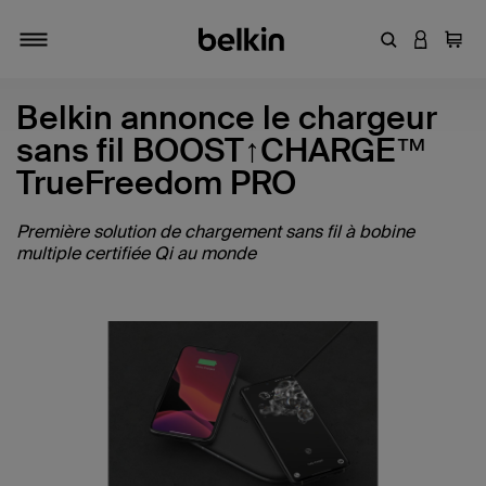
Entrez un mot
CONNEXI
Panie
Activer/désactiver la navigation
Belkin annonce le chargeur
sans fil BOOST↑CHARGE™
TrueFreedom PRO
Première solution de chargement sans fil à bobine
multiple certifiée Qi au monde