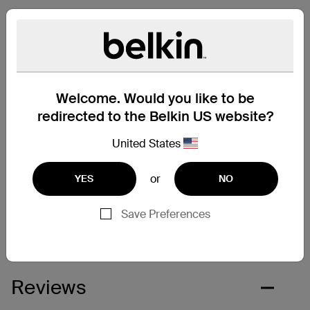
Contenu de la boîte
Compatibilité
Welcome. Would you like to be
redirected to the Belkin US website?
Spécifications techniques
United States
Soutien
or
YES
NO
Next
Save Preferences
Reviews