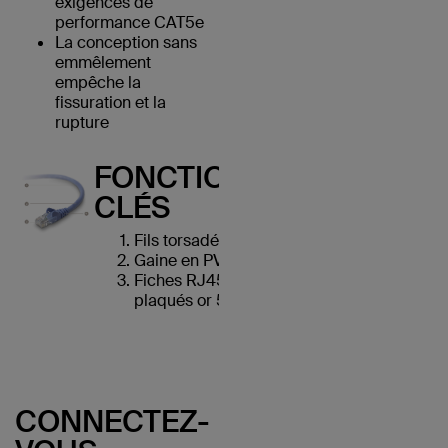
exigences de
performance CAT5e
La conception sans
emmêlement
empêche la
fissuration et la
rupture
FONCTIONNALITÉS
CLÉS
Fils torsadés en cuivre UTP
Gaine en PVC durable
Fiches RJ45 avec connecteurs
plaqués or 50 microns
CONNECTEZ-