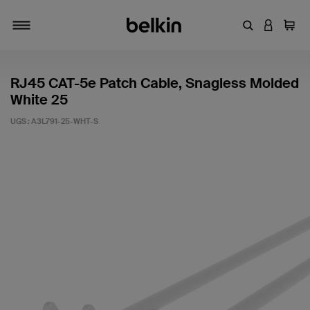
Entrez un mot
CONNEXI
Panie
Activer/désactiver la navigation
RJ45 CAT-5e Patch Cable, Snagless Molded
White 25
UGS :
A3L791-25-WHT-S