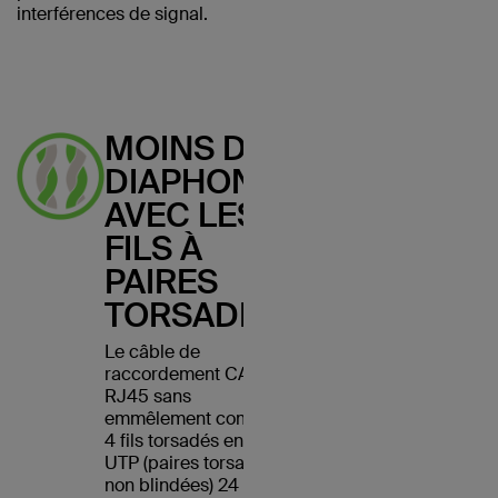
interférences de signal.
MOINS DE
DIAPHONIE
AVEC LES
FILS À
PAIRES
TORSADÉES
Le câble de
raccordement CAT5e
RJ45 sans
emmêlement comporte
4 fils torsadés en cuivre
UTP (paires torsadées
non blindées) 24 AWG