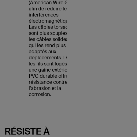
(American Wire Gauge)
afin de réduire les
interférences
électromagnétiques.
Les câbles torsadés
sont plus souples que
les câbles solides, ce
qui les rend plus
adaptés aux
déplacements. De plus,
les fils sont logés dans
une gaine extérieure en
PVC durable offrant une
résistance contre
l'abrasion et la
corrosion.
RÉSISTE À