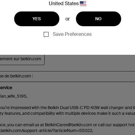
United States
or
YES
NO
Save Preferences