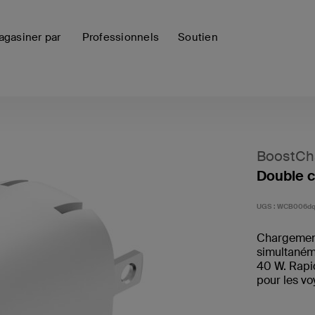
gasiner par
Professionnels
Soutien
BoostCh
Double 
UGS :
WCB006d
Chargement
simultaném
40 W. Rapid
pour les vo