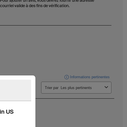
kin US