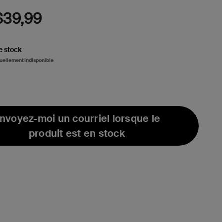
61
Reviews.
$39,99
Lien
vers
la
même
e stock
page.
ctuellement indisponible
nvoyez-moi un courriel lorsque le
produit est en stock