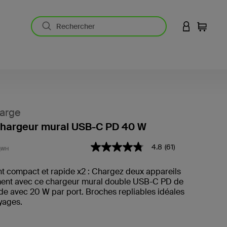
CONNEXION
Panier
arge
chargeur mural USB-C PD 40 W
4,3 sur 5 (avis clients)
4.8
(61)
4.8
qWH
étoiles
sur
 compact et rapide x2 : Chargez deux appareils
5
ent avec ce chargeur mural double USB-C PD de
,
valeur
e avec 20 W par port. Broches repliables idéales
de
yages.
note
moyenne.
Read