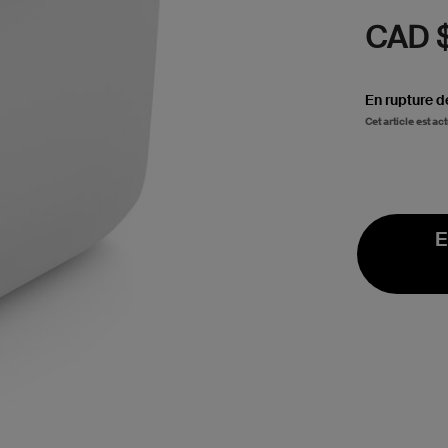
CAD 
En rupture d
Cet article est a
E