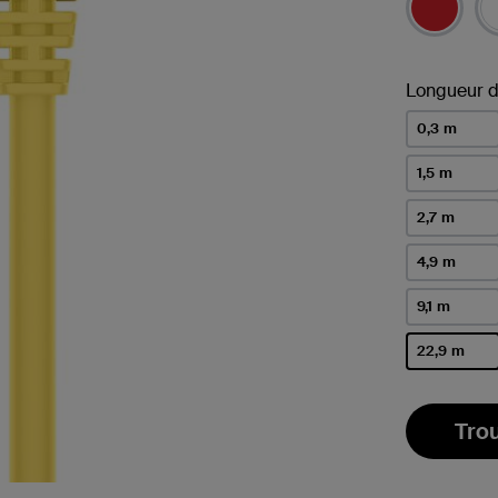
Longueur d
0,3 m
1,5 m
2,7 m
4,9 m
9,1 m
22,9 m
sélectionné
Tro