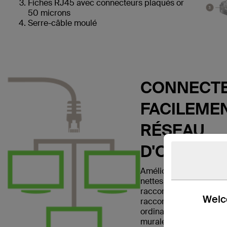
Fiches RJ45 avec connecteurs plaqués or
50 microns
Serre-câble moulé
CONNECTE
FACILEMEN
RÉSEAU
D'ORDINA
Améliorez votre réseau 
nettes et claires avec l
raccordement Ethernet
Welco
raccordement vous per
ordinateur portable ou
murale, un modem, un r