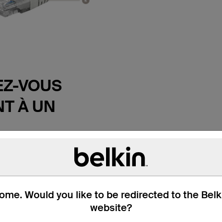
Z-VOUS
T À UN
TEURS
et profitez de transmissions
e câble Belkin de
 CAT6. Ce câble de
me. Would you like to be redirected to the Bel
met de connecter un
website?
 de bureau à une prise
outeur ou un autre