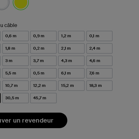
sélectionné(s)
u câble
0,6 m
0,9 m
1,2 m
0,1 m
1,8 m
0,2 m
2,1 m
2,4 m
3 m
3,7 m
4,3 m
4,6 m
5,5 m
0,5 m
6,1 m
7,6 m
10,7 m
12,2 m
15,2 m
18,3 m
30,5 m
45,7 m
(s)
uver un revendeur