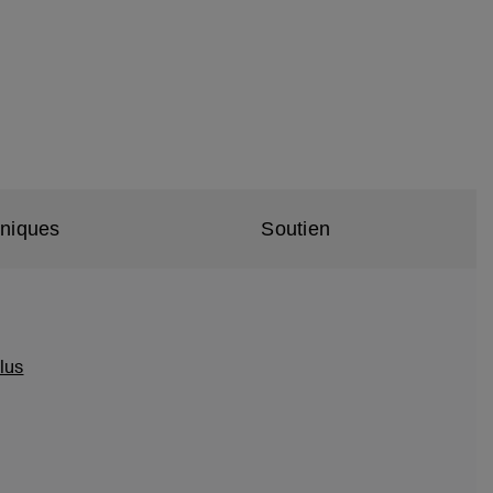
hniques
Soutien
lus