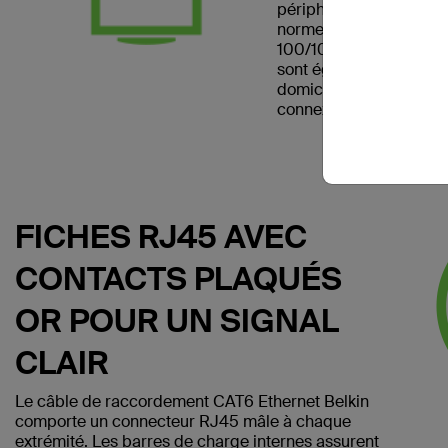
périphérique réseau. Il
norme CAT6 et peut être
100/1000BASE-T. Les 
sont également pratiqu
domicile et les chambre
connexion Internet filair
FICHES RJ45 AVEC
CONTACTS PLAQUÉS
OR POUR UN SIGNAL
CLAIR
Le câble de raccordement CAT6 Ethernet Belkin
comporte un connecteur RJ45 mâle à chaque
extrémité. Les barres de charge internes assurent