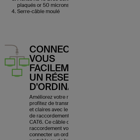
plaqués or 50 microns
Serre-câble moulé
CONNECTEZ-
VOUS
FACILEMENT À
UN RÉSEAU
D'ORDINATEURS
Améliorez votre réseau et
profitez de transmissions nettes
et claires avec le câble Belkin
de raccordement Ethernet
CAT6. Ce câble de
raccordement vous permet de
connecter un ordinateur