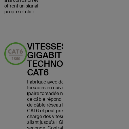
à la corrosion et
offrent un signal
propre et clair.
VITESSES
GIGABIT AVEC
TECHNOLOGIE
CAT6
Fabriqué avec des fils
torsadés en cuivre UTP
(paire torsadée non blindée),
ce câble répond à la norme
de câble réseau Ethernet
CAT6 et peut prendre en
charge des vitesses Ethernet
allant jusqu'à 1 Gigabit par
seconde. Contrairement à la