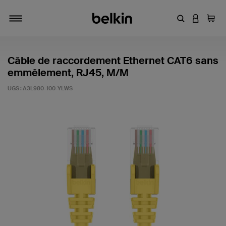
Entrez un mot
CONNEXI
Panie
Activer/désactiver la navigation
Câble de raccordement Ethernet CAT6 sans
emmêlement, RJ45, M/M
UGS :
A3L980-100-YLWS