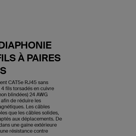
DIAPHONIE
ILS À PAIRES
ES
ment CAT5e RJ45 sans
fils torsadés en cuivre
 non blindées) 24 AWG
afin de réduire les
agnétiques. Les câbles
les que les câbles solides,
daptés aux déplacements. De
s dans une gaine extérieure
 une résistance contre