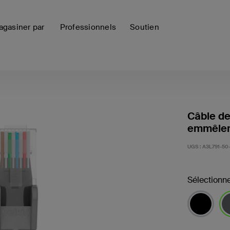
gasiner par
Professionnels
Soutien
Câble d
emmêlem
UGS :
A3L791-50
Sélectionne
sél