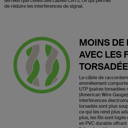
serrées que celles des câbles CAT5, ce qui permet
de réduire les interférences de signal.
MOINS DE 
AVEC LES F
TORSADÉ
Le câble de raccorde
emmêlement comporte 4 
UTP (paires torsadées
(American Wire Gauge) 
interférences électrom
torsadés sont plus soup
ce qui les rend plus a
plus, les fils sont logé
en PVC durable offrant