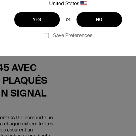
United States
or
YES
NO
Save Preferences
45 AVEC
 PLAQUÉS
UN SIGNAL
ment CAT5e comporte un
à chaque extrémité. Les
nes assurent un
des fiches et une haute