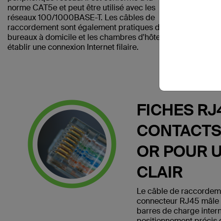
norme CAT5e et peut être utilisé avec les
réseaux 100/1000BASE-T. Les câbles de
raccordement sont également pratiques dans les
bureaux à domicile et les chambres d'hôtel pour
établir une connexion Internet filaire.
FICHES RJ
CONTACTS
OR POUR 
CLAIR
Le câble de raccorde
connecteur RJ45 mâle 
barres de charge inter
positionnement précis 