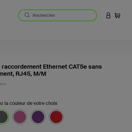
CONNEXION
Panier
e raccordement Ethernet CAT5e sans
ent, RJ45, M/M
-H-S
z la couleur de votre choix
ectionné(s)