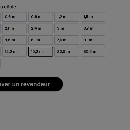
u câble
0,6 m
0,9 m
1,2 m
1,5 m
2,1 m
2,4 m
3 m
3,7 m
4,6 m
6,1 m
7,6 m
9,1 m
12,2 m
15,2 m
22,9 m
30,5 m
sélectionné(s)
uver un revendeur