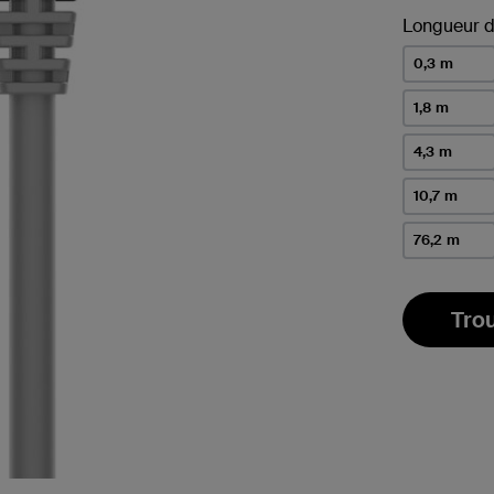
Longueur d
0,3 m
1,8 m
4,3 m
10,7 m
76,2 m
Tro