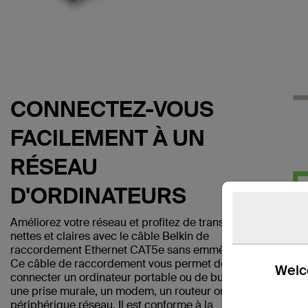
CONNECTEZ-VOUS
FACILEMENT À UN
RÉSEAU
D'ORDINATEURS
Améliorez votre réseau et profitez de transmissions
nettes et claires avec le câble Belkin de
raccordement Ethernet CAT5e sans emmêlement.
Ce câble de raccordement vous permet de
Welco
connecter un ordinateur portable ou de bureau à
une prise murale, un modem, un routeur ou un autre
périphérique réseau. Il est conforme à la