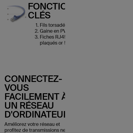
FONCTIONNALITÉS
CLÉS
Fils torsadés en cuivre UTP
Gaine en PVC durable
Fiches RJ45 avec connecteurs
plaqués or 50 microns
CONNECTEZ-
VOUS
FACILEMENT À
UN RÉSEAU
D'ORDINATEURS
Améliorez votre réseau et
profitez de transmissions nettes