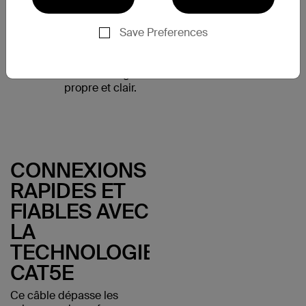
chaque fois, tandis
que les connecteurs
Save Preferences
plaqués or
50 microns résistent
à la corrosion et
offrent un signal
propre et clair.
CONNEXIONS
RAPIDES ET
FIABLES AVEC
LA
TECHNOLOGIE
CAT5E
Ce câble dépasse les