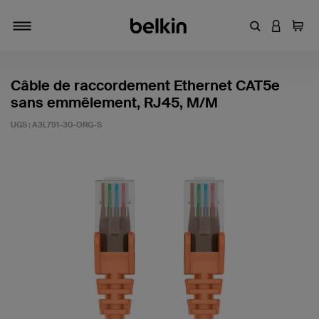
Entrez un mot
CONNEXI
Panie
Activer/désactiver la navigation
Câble de raccordement Ethernet CAT5e
sans emmêlement, RJ45, M/M
UGS :
A3L791-30-ORG-S