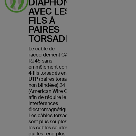
DIAPHONIE
AVEC LES
FILS À
PAIRES
TORSADÉES
Le câble de
raccordement CAT5e
RJ45 sans
emmêlement comporte
4 fils torsadés en cuivre
UTP (paires torsadées
non blindées) 24 AWG
(American Wire Gauge)
afin de réduire les
interférences
électromagnétiques.
Les câbles torsadés
sont plus souples que
les câbles solides, ce
qui les rend plus