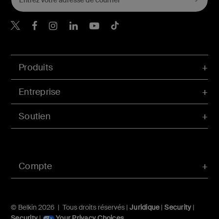
Belkin Twitter
Belkin Facebook
Belkin Instagram
Belkin LinkedIn
Belkin Youtube
Belkin TikTok
Produits
Entreprise
Soutien
Compte
© Belkin 2026 | Tous droits réservés |
Juridique
|
Security
|
Security
|
Your Privacy Choices