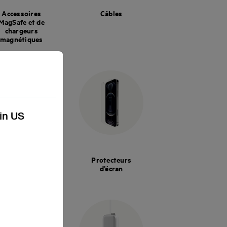
Accessoires
Câbles
MagSafe et de
chargeurs
magnétiques
kin US
Accessoires de
Protecteurs
classe
d’écran