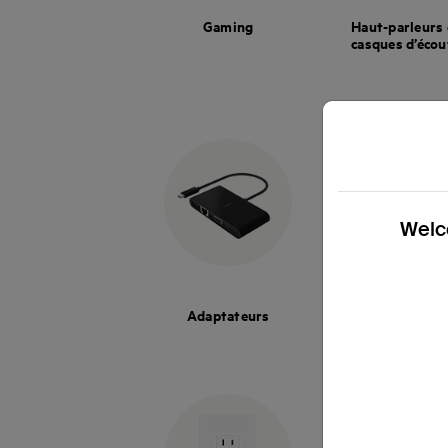
Gaming
Haut-parleurs 
casques d’écou
Welco
Adaptateurs
Accessoires