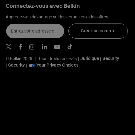
Connectez-vous avec Belkin
Apprenez-en davantage sur les actualités et les offres
Créez un compte
Belkin Twitter
Belkin Facebook
Belkin Instagram
Belkin LinkedIn
Belkin Youtube
Belkin TikTok
Juridique
Security
© Belkin 2026 | Tous droits réservés |
|
Security
Your Privacy Choices
|
|