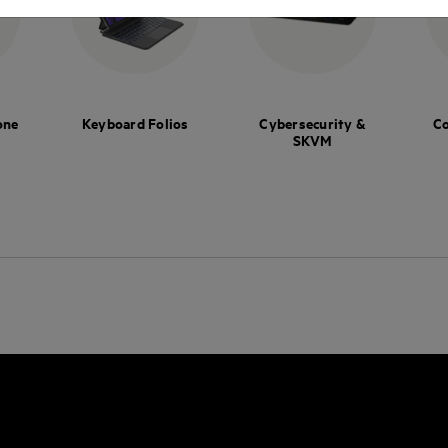
one
Keyboard Folios
Cybersecurity &
Co
SKVM