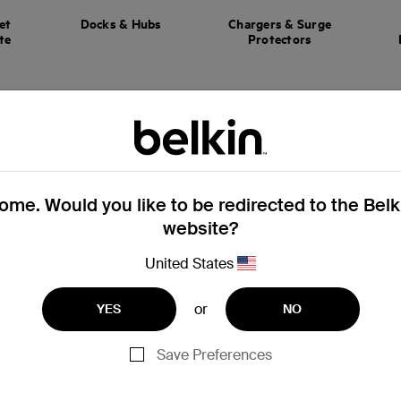
et
Docks & Hubs
Chargers & Surge
te
Protectors
me. Would you like to be redirected to the Bel
website?
United States
Santé et bien-être
Accessoires
informatiques
or
YES
NO
Save Preferences