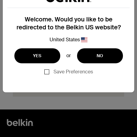
Welcome. Would you like to be
Vous devez remplacer un
redirected to the Belkin US website?
produit sous garantie ?
United States
Complétez le formulaire de demande
d’échange de garantie ici et notre équipe
d’assistance vous contactera rapidement
or
YES
NO
pour vous indiquer la marche à suivre.
Save Preferences
Cliquez ici