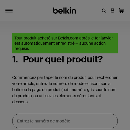
Entrez un mot
CONNEXI
Panie
Activer/désactiver la navigation
Tout produit acheté sur Belkin.com après le 1er janvier
est automatiquement enregistré — aucune action
requise.
1.
Pour quel produit?
Commencez par taper le nom du produit pour rechercher
votre article, entrez le numéro de modèle inscrit sur la
boîte ou la page du produit (petit numéro gris sous le nom
du produit), ou utilisez les éléments déroulants ci-
dessous :