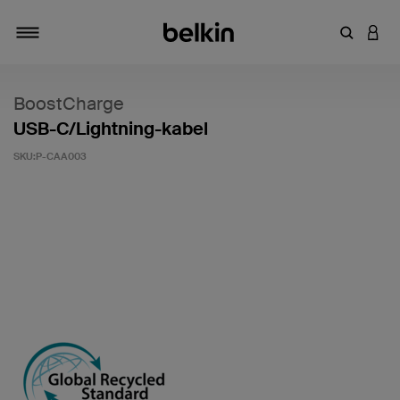
Zoekterm 
INLO
Navigatie
BoostCharge
USB-C/Lightning-kabel
SKU:
P-CAA003
Klantwaardering: 5/5