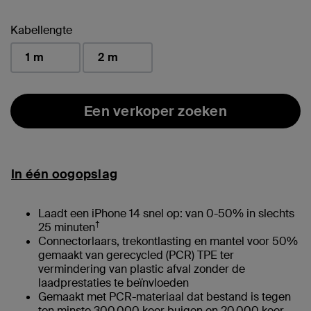
geselecteerd
Kabellengte
1 m
2 m
Een verkoper zoeken
In één oogopslag
Laadt een iPhone 14 snel op: van 0-50% in slechts
†
25 minuten
Connectorlaars, trekontlasting en mantel voor 50%
gemaakt van gerecycled (PCR) TPE ter
vermindering van plastic afval zonder de
laadprestaties te beïnvloeden
Gemaakt met PCR-materiaal dat bestand is tegen
ten minste 300.000 keer buigen en 20.000 keer