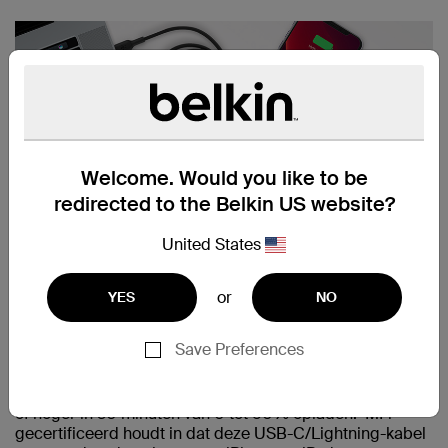
Welcome. Would you like to be
redirected to the Belkin US website?
United States
BETROUWBARE
SNELLAADKABEL
or
YES
NO
Laad snel uw iPhone of iPad op, of synchroniseer
Save Preferences
eenvoudig muziek en foto's met onze betrouwbare MFi-
gecertificeerde USB-C/Lightning-kabel. Als u de kabel
aansluit op een 18 W USB-PD-lader, kunt u uw iPhone 8
*
of hoger in 30 minuten van 0 tot 50% opladen.
MFi-
gecertificeerd houdt in dat deze USB-C/Lightning-kabel