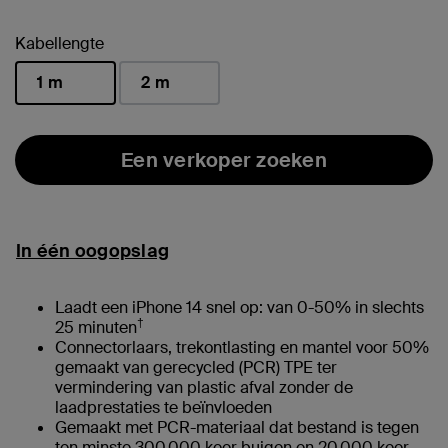
geselecteerd
Kabellengte
1 m
2 m
geselecteerd
Een verkoper zoeken
In één oogopslag
Laadt een iPhone 14 snel op: van 0-50% in slechts
†
25 minuten
Connectorlaars, trekontlasting en mantel voor 50%
gemaakt van gerecycled (PCR) TPE ter
vermindering van plastic afval zonder de
laadprestaties te beïnvloeden
Gemaakt met PCR-materiaal dat bestand is tegen
ten minste 300.000 keer buigen en 20.000 keer