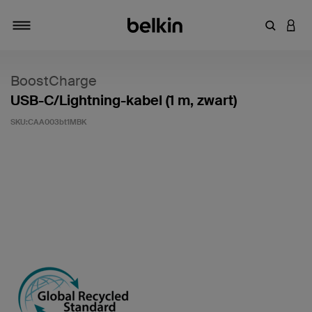
Zoekterm 
INLO
Navigatie
BoostCharge
USB-C/Lightning-kabel (1 m, zwart)
SKU:
CAA003bt1MBK
Klantwaardering: 3,6/5