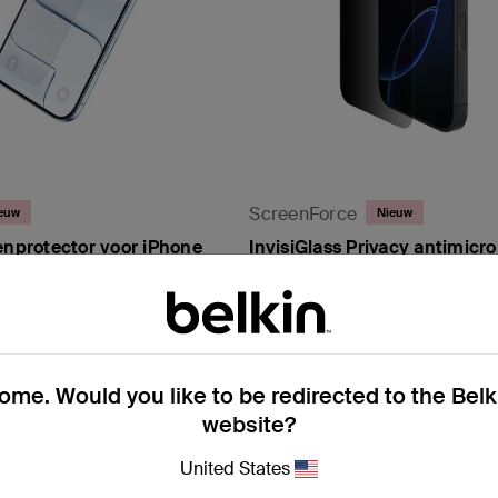
ScreenForce
euw
Nieuw
enprotector voor iPhone
InvisiGlass Privacy antimicro
screenprotector voor iPhone 
iPhone 16
Price:
me. Would you like to be redirected to the Bel
website?
United States