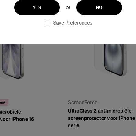
or
YES
NO
Save Preferences
ScreenForce
euw
UltraGlass 2 antimicrobiële
microbiële
screenprotector voor iPhone 
voor iPhone 16
serie