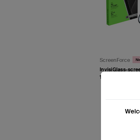
ScreenForce
Ni
InvisiGlass-scre
17
Price:
Welco