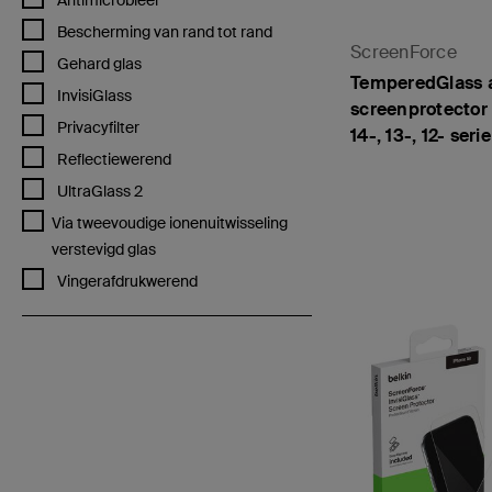
Antimicrobieel
Verfijn op Productkenmerken: Bescherming van rand tot rand
Bescherming van rand tot rand
ScreenForce
Verfijn op Productkenmerken: Gehard glas
Gehard glas
TemperedGlass a
Verfijn op Productkenmerken: InvisiGlass
InvisiGlass
screenprotector 
Verfijn op Productkenmerken: Privacyfilter
Privacyfilter
14-, 13-, 12- serie
Verfijn op Productkenmerken: Reflectiewerend
Reflectiewerend
Verfijn op Productkenmerken: UltraGlass 2
UltraGlass 2
Price:
Verfijn op Productkenmerken: Via tweevoudige ionenuitwisseling ver
Via tweevoudige ionenuitwisseling
verstevigd glas
Verfijn op Productkenmerken: Vingerafdrukwerend
Vingerafdrukwerend