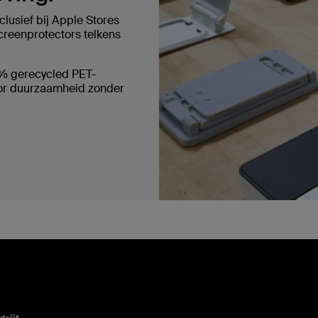
lusief bij Apple Stores
creenprotectors telkens
0% gerecycled PET-
voor duurzaamheid zonder