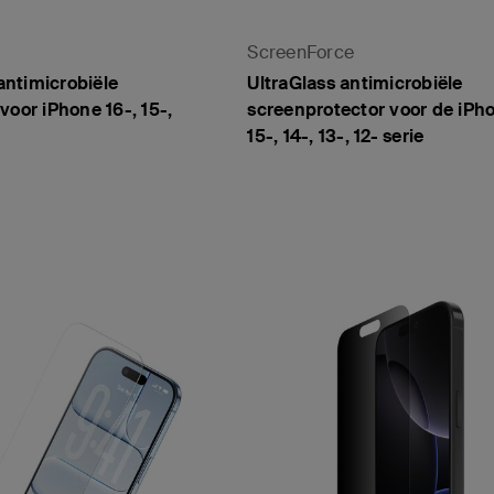
ScreenForce
ntimicrobiële
UltraGlass antimicrobiële
voor iPhone 16-, 15-,
screenprotector voor de iPhon
15-, 14-, 13-, 12- serie
Price:
stevigd glas