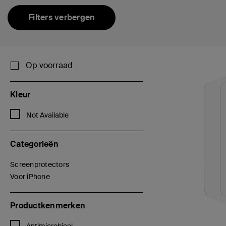
Filters verbergen
Op voorraad
Kleur
Verfijn op Kleur: Not Available
Not Available
Categorieën
Screenprotectors
Verfijn op Categorieën: Screenprotectors
Voor iPhone
geselecteerd Nu verfijnd op Categorieën: Voor iPhone
Productkenmerken
Verfijn op Productkenmerken: Antimicrobieel