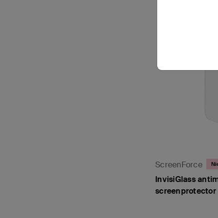
ScreenForce
Ni
InvisiGlass anti
screenprotector 