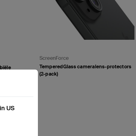
ScreenForce
TemperedGlass cameralens-protectors
biële
(2-pack)
17 en
Price:
kin US