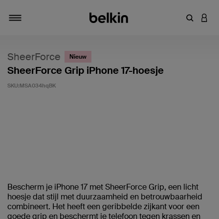
Zoekterm 
INLO
Navigatie
SheerForce
Nieuw
SheerForce Grip iPhone 17-hoesje
SKU:
MSA034hqBK
Klantwaardering: 5/5
Bescherm je iPhone 17 met SheerForce Grip, een licht
hoesje dat stijl met duurzaamheid en betrouwbaarheid
combineert. Het heeft een geribbelde zijkant voor een
goede grip en beschermt je telefoon tegen krassen en