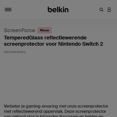
Zoekterm 
INLO
Navigatie
ScreenForce
Nieuw
TemperedGlass reflectiewerende
screenprotector voor Nintendo Switch 2
SKU:
ENA004hq
Klantwaardering: 4,8/5
Verbeter je gaming-ervaring met onze screenprotector
met reflectiewerend oppervlak. Deze screenprotector
van gehard glas is bijzonder duurzaam en helder en