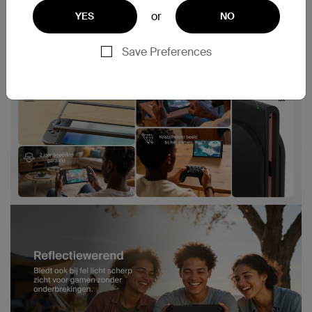
or
YES
NO
Save Preferences