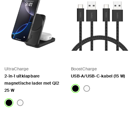
UltraCharge
BoostCharge
2-in-1 uitklapbare
USB-A/USB-C-kabel (15 W)
magnetische lader met Qi2
25 W
Price:
Price: