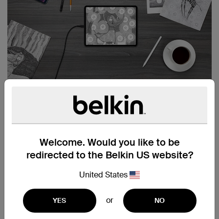
COMPATIBEL MET APPLE
PENCIL EN APPLE-HOEZEN
Deze bijzonder goed reagerende screenprotector biedt
je de vrijheid om je Apple Pencil te gebruiken om
naadloos te tekenen, schetsen of notities te maken. Je
Welcome. Would you like to be
zult niet merken dat er iets op het iPad-scherm zit. En ten
redirected to the Belkin US website?
behoeve van bescherming rondom zijn onze
screenprotectors compatibel met de meeste Apple-
United States
beschermhoezen.
or
YES
NO