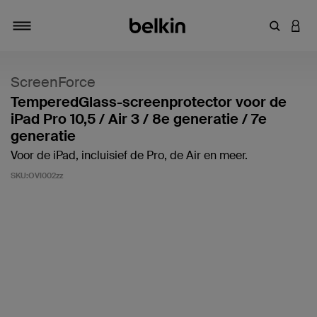
Zoekterm 
INLO
Navigatie
ScreenForce
TemperedGlass-screenprotector voor de
iPad Pro 10,5 / Air 3 / 8e generatie / 7e
generatie
Voor de iPad, incluisief de Pro, de Air en meer.
SKU:
OVI002zz
Klantwaardering: 4,9/5