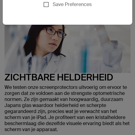
Save Preferences
ZICHTBARE HELDERHEID
We testen onze screenprotectors uitvoerig om ervoor te
zorgen dat ze voldoen aan de strengste optometrische
normen. Ze zijn gemaakt van hoogwaardig, duurzaam
Japans glas waardoor helderheid en scherpte
gegarandeerd zijn, precies wat je verwacht van het
scherm van je iPad. Je profiteert van een kristalheldere
beschermlaag die dezelfde visuele ervaring biedt als het
scherm van je apparaat.