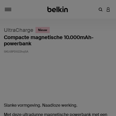
Zoekterm 
INLO
Navigatie
UltraCharge
Nieuw
Compacte magnetische 10.000mAh-
powerbank
SKU:
BPD022hqSA
Klantwaardering: 4,8/5
Slanke vormgeving. Naadloze werking.
Met deze ultradunne magnetische powerbank met een