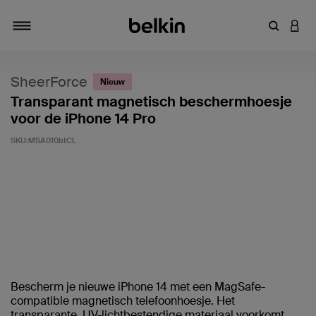
Zoekterm 
INLO
Navigatie
SheerForce
Nieuw
Transparant magnetisch beschermhoesje
voor de iPhone 14 Pro
SKU:
MSA010btCL
Klantwaardering: 4,8/5
Bescherm je nieuwe iPhone 14 met een MagSafe-
compatible magnetisch telefoonhoesje. Het
transparante, UV-lichtbestendige materiaal voorkomt