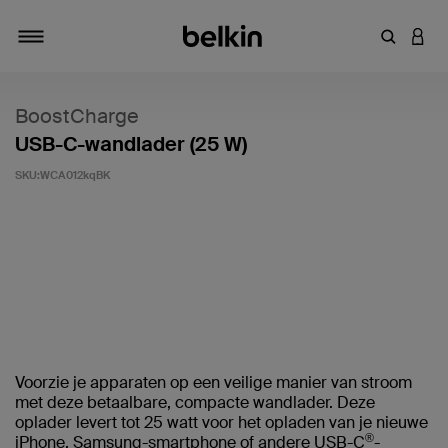
Zoekterm 
INLO
Navigatie
BoostCharge
USB-C-wandlader (25 W)
SKU:
WCA012kqBK
Klantwaardering: 4,8/5
Voorzie je apparaten op een veilige manier van stroom
met deze betaalbare, compacte wandlader. Deze
oplader levert tot 25 watt voor het opladen van je nieuwe
®
iPhone, Samsung-smartphone of andere USB-C
-