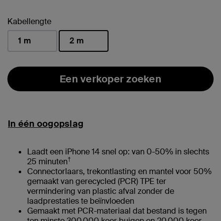
geselecteerd
Kabellengte
1 m
2 m
geselecteerd
Een verkoper zoeken
In één oogopslag
Laadt een iPhone 14 snel op: van 0-50% in slechts
†
25 minuten
Connectorlaars, trekontlasting en mantel voor 50%
gemaakt van gerecycled (PCR) TPE ter
vermindering van plastic afval zonder de
laadprestaties te beïnvloeden
Gemaakt met PCR-materiaal dat bestand is tegen
ten minste 300.000 keer buigen en 20.000 keer