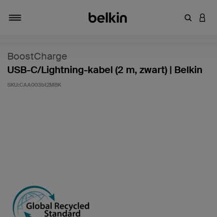
Zoekterm 
INLO
Navigatie
BoostCharge
USB-C/Lightning-kabel (2 m, zwart) | Belkin
SKU:
CAA003bt2MBK
Klantwaardering: 4,7/5