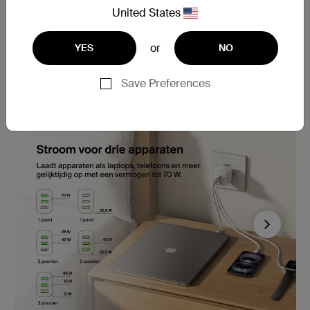
United States
or
YES
NO
Save Preferences
Next