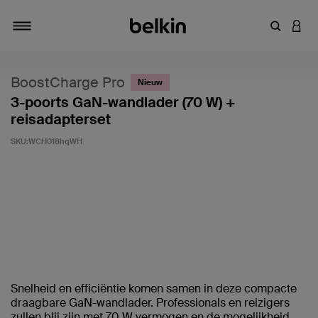
Zoekterm 
INLO
Navigatie
BoostCharge Pro
Nieuw
3-poorts GaN-wandlader (70 W) +
reisadapterset
SKU:
WCH018hqWH
Klantwaardering: 5/5
Snelheid en efficiëntie komen samen in deze compacte
draagbare GaN-wandlader. Professionals en reizigers
zullen blij zijn met 70 W vermogen en de mogelijkheid