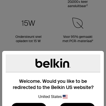
20.000+ keer
‡
aansluitbaar
Ondersteunt snel
Voor 95% gemaakt
opladen tot 15 W
met PCR-materiaal*
Welcome. Would you like to be
redirected to the Belkin US website?
United States