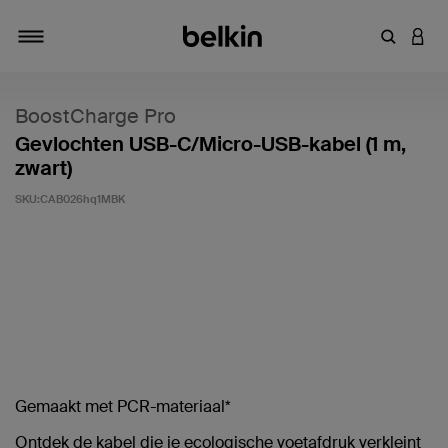
Zoekterm 
INLO
Navigatie
BoostCharge Pro
Gevlochten USB-C/Micro-USB-kabel (1 m,
zwart)
SKU:
CAB026hq1MBK
Klantwaardering: 3,5/5
Gemaakt met PCR-materiaal*
Ontdek de kabel die je ecologische voetafdruk verkleint