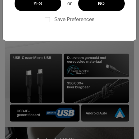
or
YES
NO
Save Preferences