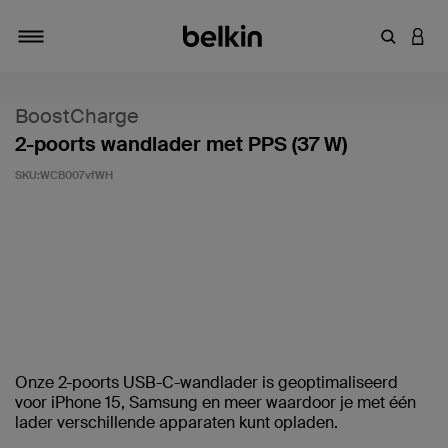
Zoekterm 
INLO
Navigatie
BoostCharge
2-poorts wandlader met PPS (37 W)
SKU:
WCB007vfWH
Klantwaardering: 3,1/5
Onze 2-poorts USB-C-wandlader is geoptimaliseerd
voor iPhone 15, Samsung en meer waardoor je met één
lader verschillende apparaten kunt opladen.