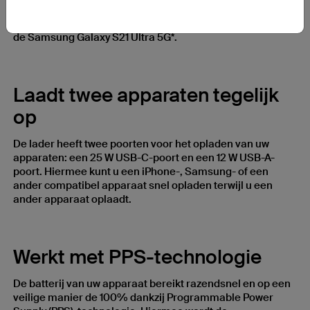
met het optimale vermogen op en levert tot 20 W voor de
iPhone 12, 18 W voor de iPhone 8 tot en met 11 en 25 W voor
de Samsung Galaxy S21 Ultra 5G*.
Laadt twee apparaten tegelijk
op
De lader heeft twee poorten voor het opladen van uw
apparaten: een 25 W USB-C-poort en een 12 W USB-A-
poort. Hiermee kunt u een iPhone-, Samsung- of een
ander compatibel apparaat snel opladen terwijl u een
ander apparaat oplaadt.
Werkt met PPS-technologie
De batterij van uw apparaat bereikt razendsnel en op een
veilige manier de 100% dankzij Programmable Power