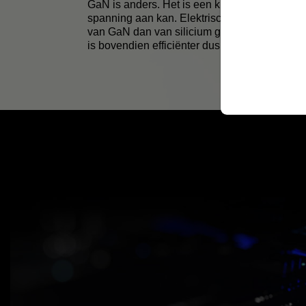
GaN is anders. Het is een kristalachtig mater
spanning aan kan. Elektrische stroom kan ve
van GaN dan van silicium gaan, waardoor sne
is bovendien efficiënter dus er is sprake van