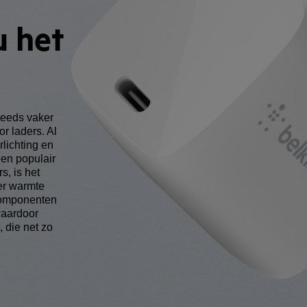
u het
steeds vaker
or laders. Al
rlichting en
een populair
s, is het
er warmte
componenten
waardoor
, die net zo