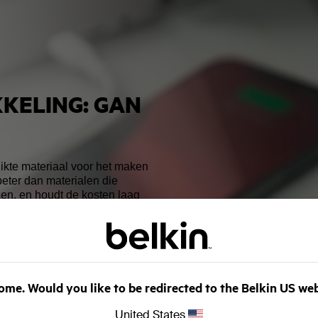
KKELING:
GAN
uikte materiaal voor het maken
 beter dan materialen die
en, en houdt de kosten laag
 De technologische
ebben geleid tot de hoge
n. Doorontwikkeling heeft
van silicium kunnen mogelijk
het gaat om warmte-
eigenschappen van silicium
me. Would you like to be redirected to the Belkin US we
omponenten niet mogelijk zijn.
United States