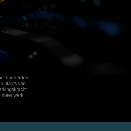
 met honderden
in plaats van
werkingskracht
o meer werk