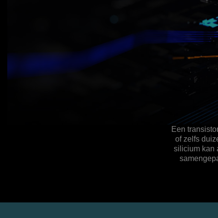
Een transisto
of zelfs dui
silicium kan 
samengepak