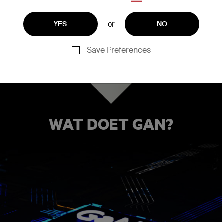
iaal dat een veel hogere
el sneller door componenten
ller opladen mogelijk is. GaN
or
YES
NO
 minder warmte-ontwikkeling.
Save Preferences
WAT DOET GAN?