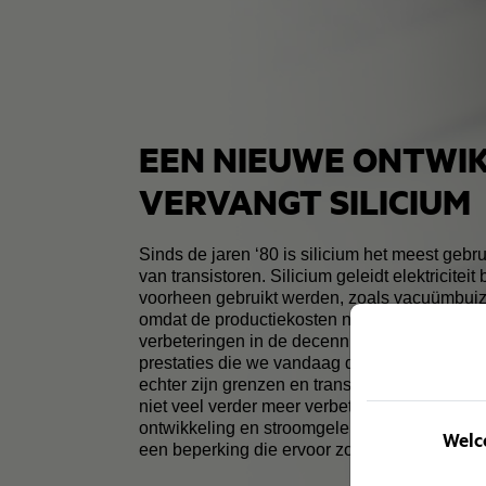
EEN NIEUWE ONTWI
VERVANGT SILICIUM
Sinds de jaren ‘80 is silicium het meest gebr
van transistoren. Silicium geleidt elektriciteit
voorheen gebruikt werden, zoals vacuümbuiz
omdat de productiekosten niet zo hoog zijn.
verbeteringen in de decennia die volgden, h
prestaties die we vandaag de dag gewend zij
echter zijn grenzen en transistoren op basis 
niet veel verder meer verbeterd worden. Als 
ontwikkeling en stroomgeleiding vormen de 
Welco
een beperking die ervoor zorgt dat kleinere c