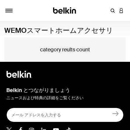
キーワー
アカ
切り替え
WEMOスマートホームアクセサリ
category reults count
Belkin とつながりましょう
ニュースおよび特典の詳細をご覧ください
Belkin Twitter
Belkin Facebook
Belkin Instagram
Belkin LinkedIn
Belkin Youtube
Belkin TikTok