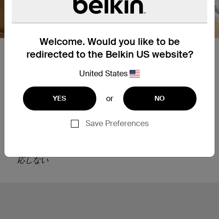
Welcome. Would you like to be
【ハブとしても使用可能な
redirected to the Belkin US website?
USB-Cコネクター】
United States
USB-CポートはiPadへのUSB-PD充電をサポート
or
YES
NO
4Kビデオ出力とデータ転送を備えた DP Alt mode*
もサポートしています (第10世代iPadでは4K30Hz)
Save Preferences
*
USB-C Keyboard Folio for iPad
はDP映像出力に対
応しない