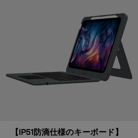
【
IP51
防滴仕様のキーボード】