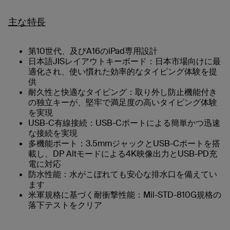
主な特長
第10世代、及びA16のiPad専用設計
日本語JISレイアウトキーボード：日本市場向けに最
適化され、使い慣れた効率的なタイピング体験を提
供
耐久性と快適なタイピング：取り外し防止機能付き
の独立キーが、堅牢で満足度の高いタイピング体験
を実現
USB-C有線接続：USB-Cポートによる簡単かつ迅速
な接続を実現
多機能ポート：3.5mmジャックとUSB-Cポートを搭
載し、DP Altモードによる4K映像出力とUSB-PD充
電に対応
防水性能：水がこぼれても安心な排水口を備えてい
ます
米軍規格に基づく耐衝撃性能：Mil-STD-810G規格の
落下テストをクリア