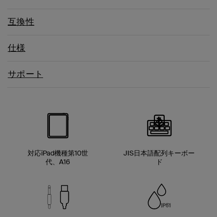
互換性
仕様
サポート
あ
JIS
対応iPad機種第10世
JIS日本語配列キーボー
代、A16
ド