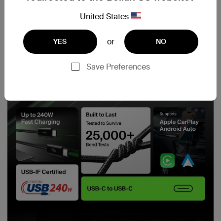
United States
or
YES
NO
Save Preferences