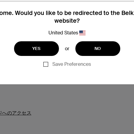
me. Would you like to be redirected to the Bel
website?
United States
or
YES
NO
Save Preferences
サポート
ジへのアクセス