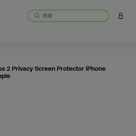
アカウン
ss 2 Privacy Screen Protector iPhone
pple
5段階中