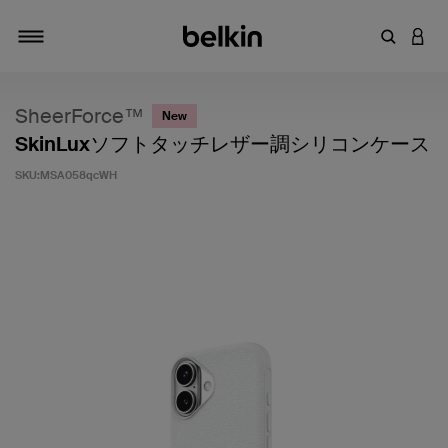
キーワー
アカ
切り替え
SheerForce™
New
SkinLuxソフトタッチレザー調シリコンケース
SKU:
MSA058qcWH
5段階中3.4のカスタマー評価